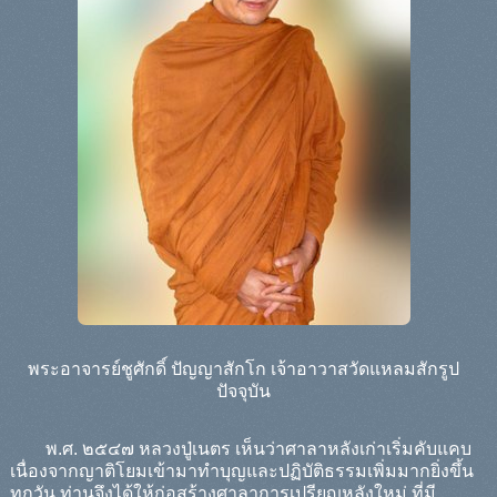
พระอาจารย์ชูศักดิ์ ปัญญาสักโก เจ้าอาวาสวัดแหลมสักรูป
ปัจจุบัน
พ.ศ. ๒๕๔๗ หลวงปู่เนตร เห็นว่าศาลาหลังเก่าเริ่มคับแคบ
เนื่องจากญาติโยมเข้ามาทำบุญและปฏิบัติธรรมเพิ่มมากยิ่งขึ้น
ทุกวัน ท่านจึงได้ให้ก่อสร้างศาลาการเปรียญหลังใหม่ ที่มี