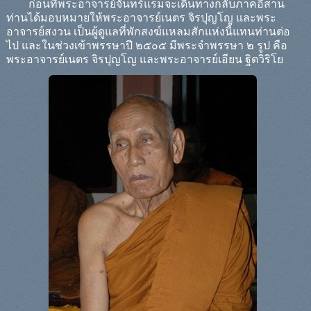
ก่อนที่พระอาจารย์จันทร์แรมจะเดินทางกลับภาคอีสาน
ท่านได้มอบหมายให้พระอาจารย์เนตร จิรปุญโญ และพระ
อาจารย์สงวน เป็นผู้ดูแลที่พักสงฆ์แหลมสักแห่งนี้แทนท่านต่อ
ไป และในช่วงเข้าพรรษาปี ๒๕๐๕ มีพระจำพรรษา ๒ รูป คือ
พระอาจารย์เนตร จิรปุญโญ และพระอาจารย์เอียน ฐิตวิริโย