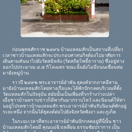
ก่อนพุทธศักราช ๒๔๙๖ บ้านแหลมสักเป็นสถานที่เปลี่ยว
เวลาชาวบ้านแหลมสักจะประกอบศาสนกิจต้องไปอาศัยการ
เดินตามคันนาไปยังวัดสมิหลัง (วัดสถิตโพธิ์ธาราม) ซึ่งอยู่ห่าง
ออกไปประมาณ ๔.๕ กิโลเมตร ขณะนั้นยังไม่มีถนนเชื่อมต่อ
มายังหมู่บ้าน
ราวปี ๒๔๙๒ พระอาจารย์อำพัน ธุดงค์จากภาคอีสาน
มายังบ้านแหลมสักโดยทางเรือและได้พักปักกลดบริเวณที่ตั้ง
วัดแหลมสักในปัจจุบัน สมัยนั้นเป็นเพียงที่รกร้างว่างเปล่า
เมื่อชาวบ้านทราบข่าวก็มีพากันมากราบไหว้ และนิมนต์ให้ท่า
นอยู่โปรดชาวบ้านแหลมสัก พระอาจารย์อำพันรับนิมนต์พักอยู่
ระยะหนึ่ง จากนั้นได้ธุดงค์ต่อไปยังจังหวัดพังงา และภูเก็ต
ในระยะเวลาที่พระอาจารย์อำพันปักกลดอยู่ที่นี่นั้น ชาว
บ้านแหลมสักโดยมี คุณแม่ฉิวเหลียน ธรรมชัยปราการ เป็น