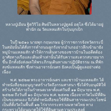
หลวงปู่เอียน ฐิตวิริโย ศิษย์ในหลวงปู่ดูลย์ อตุโล ซึ่งได้มาอยู่
พำนัก ณ วัดแหลมสักในรุ่นบุกเบิก
ในปี ๒๕๑๐ นายพุก กฤษเกษม ผู้ว่าราชการจังหวัดกระบี่
ในสมัยนั้นได้สั่งการทำถนนลูกรังจากอำเภออ่าวลึกเข้ามายัง
หมู่บ้านแหลมสัก ทำให้การเดินทางของชาวบ้านในอดีตต้อง
อาศัยทางเรือและเดินเท้าเท่านั้นได้รับความสะดวกสบายมาก
ขึ้น อีกทั้งยังส่งผลให้พระภิกษุเดินทางมาปฏิบัติธรรม ณ.ที่พัก
สงฆ์แหลมสัก ซึ่งท่านอาจารย์เนตร ยังคงเป็นผู้ดูแลอย่างต่อ
เนื่อง
พ.ศ. ๒๕๒๗ พระอาจารย์เนตร และชาวบ้านแหลมสัก ได้
ทำหนังสือขออนุญาตสร้างวัดถึงกรมศาสนา ซึ่งได้รับอนุมัติให้
สร้างวัดได้ภายในกำหนดเวลาตั้งแต่วันที่ ๑๑ มิถุนายน พ.ศ.
๒๕๒๗ ถึงวันที่ ๑๐ มิถุนายน พ.ศ. ๒๕๓๒ เนื่องจากวัดไม่มีที่ดิน
เป็นของตนเอง จึงได้ทำหนังสือขอใช้ที่ดินสาธารณะประโยชน์
เป็นที่ตั้งวัดในพื้นที่ ๑๒ ไร่จากกระทรวงมหาดไทย ทาง
กระทรวงได้อนุญาตให้ใช้ที่ดินตามความประสงค์