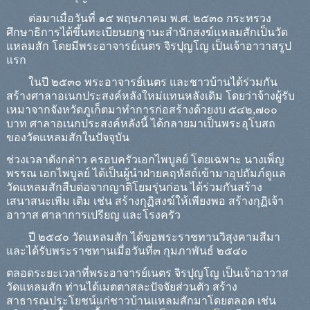
ต่อมาเมื่อวันที่ ๑๕ พฤษภาคม พ.ศ. ๒๕๓๐ กระทรวง
ศึกษาธิการได้ขึ้นทะเบียนยกฐานะสำนักสงฆ์แหลมสักเป็นวัด
แหลมสัก โดยมีพระอาจารย์เนตร จิรปุญโญ เป็นเจ้าอาวาสรูป
แรก
ในปี ๒๕๓๐ พระอาจารย์เนตร และชาวบ้านได้ร่วมกัน
สร้างศาลาอเนกประสงค์หลังใหม่แทนหลังเดิม โดยว่าจ้างผู้รับ
เหมาจากจังหวัดภูเก็ตมาทำการก่อสร้างด้วยงบ ๕๔๒,๗๐๐
บาท ศาลาอเนกประสงค์หลังนี้ ได้กลายมาเป็นพระอุโบสถ
ของวัดแหลมสักในปัจจุบัน
ช่วงเวลาดังกล่าว ครอบครัวเอกไพบูลย์ โดยเฉพาะ นางเพ็ญ
พรรณ เอกไพบูลย์ ได้เป็นผู้นำฝ่ายคฤหัสถ์เข้ามาอุปถัมภ์ดูแล
วัดแหลมสักสืบต่อจากญาติโยมรุ่นก่อน ได้ร่วมกันสร้าง
เสนาสนะเพิ่ม เติม เช่น สร้างกุฏิสงฆ์ให้เพียงพอ สร้างกุฏิเจ้า
อาวาส ศาลาการเปรียญ และโรงครัว
ปี ๒๕๔๐ วัดแหลมสัก ได้ขอพระราชทานวิสุงคามสีมา
และได้รับพระราชทานเมื่อวันที่๓ กุมภาพันธ์ ๒๕๔๐
ตลอดระยะเวลาที่พระอาจารย์เนตร จิรปุญโญ เป็นเจ้าอาวาส
วัดแหลมสัก ท่านได้เมตตาสละปัจจัยส่วนตัว สร้าง
สาธารณประโยชน์แก่ชาวบ้านแหลมสักมาโดยตลอด เช่น