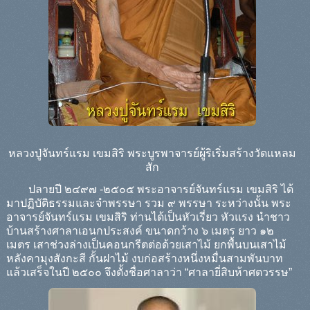
หลวงปู่จันทร์แรม เขมสิริ พระบูรพาจารย์ผู้ริเริ่มสร้างวัดแหลม
สัก
ปลายปี ๒๔๙๗ -๒๕๐๕ พระอาจารย์จันทร์แรม เขมสิริ ได้
มาปฏิบัติธรรมและจำพรรษา รวม ๙ พรรษา ระหว่างนั้น พระ
อาจารย์จันทร์แรม เขมสิริ ท่านได้เป็นหัวเรี่ยว หัวแรง นำชาว
บ้านสร้างศาลาเอนกประสงค์ ขนาดกว้าง ๖ เมตร ยาว ๑๒
เมตร เสาช่วงล่างเป็นคอนกรีตต่อด้วยเสาไม้ ยกพื้นบนเสาไม้
หลังคามุงสังกะสี กั้นฝาไม้ งบก่อสร้างหนึ่งหมื่นสามพันบาท
แล้วเสร็จในปี ๒๕๐๐ จึงตั้งชื่อศาลาว่า “ศาลายี่สิบห้าศตวรรษ”