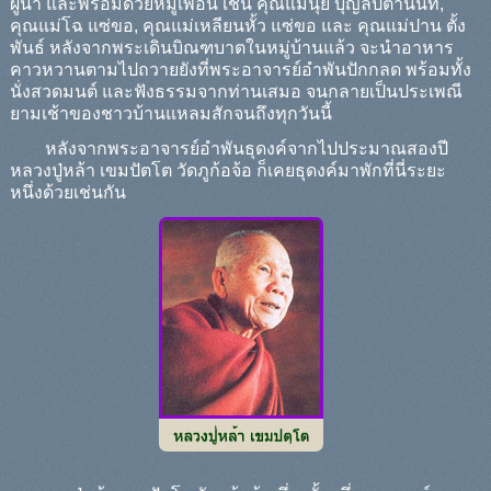
ผู้นำ และพร้อมด้วยหมู่เพื่อน เช่น คุณแม่นุ้ย บุญลิปตานนท์,
คุณแม่โฉ แซ่ขอ, คุณแม่เหลียนหั้ว แซ่ขอ และ คุณแม่ปาน ตั้ง
พันธ์ หลังจากพระเดินบิณฑบาตในหมู่บ้านแล้ว จะนำอาหาร
คาวหวานตามไปถวายยังที่พระอาจารย์อำพันปักกลด พร้อมทั้ง
นั่งสวดมนต์ และฟังธรรมจากท่านเสมอ จนกลายเป็นประเพณี
ยามเช้าของชาวบ้านแหลมสักจนถึงทุกวันนี้
หลังจากพระอาจารย์อำพันธุดงค์จากไปประมาณสองปี
หลวงปู่หล้า เขมปัตโต วัดภูก้อจ้อ ก็เคยธุดงค์มาพักที่นี่ระยะ
หนึ่งด้วยเช่นกัน