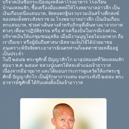
บริจาคเงินซื้อกระเบื้องมุงหลังคาโรงอาหาร โรงเรียน
บ้านแหลมสัก, ซื้อเครื่องมือแพทย์ให้โรงพยาบาลอ่าวลึก เป็น
เงินเกือบหนึ่งแสนบาท, จัดทอดกฐินรวบรวมเงินสร้างตึกสงฆ์
ของสมเด็จพระสังฆราช ณ โรงพยาบาลอ่าวลึก เป็นเงินเกือบ
หกแสนบาท, ช่วยค่าเดินทางสำหรับภิกษุที่เดินทางมาจากภาค
ต่างๆ เพื่อมาปฏิบัติธรรม หรือ ค่าเครื่องบินในกรณีเร่งด่วน,
บริจาคเงินให้แก่ชุมชนมุสลิม เมื่อมีงานบุญโดยไม่แยกพวก ถือ
เราถือเขา หรือผู้นับถือศาสนาอิสลามเจ็บไข้ได้ป่วยมาขอ
อนุเคราะห์ปัจจัยพระอาจารย์เนตรท่านก็เมตตาช่วยเหลืออยู่
เป็นประจำ
ในปี ๒๕๔๒ พระชูศักดิ์ ปัญญาสักโก มาอุปสมบทที่วัดแหลมสัก
ต่อมา พ.ศ. ๒๕๔๙ หลวงปู่เนตรได้สละตำแน่งเจ้าอาวาส
เนื่องจากมีอายุมาก และได้มอบภาระการดูแลวัดให้แก่พระชู
ศักดิ์ ปัญญาสักโก เป็นผู้รักษาการแทน จนกระทั่งปี ๒๕๕๐ พระ
อาจารย์ชูศักดิ์ ได้รับแต่งตั้งเป็นเจ้าอาวาส