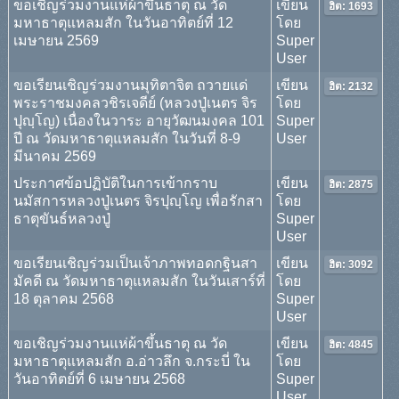
ขอเชิญร่วมงานแห่ผ้าขึ้นธาตุ ณ วัด
เขียน
ฮิต: 1693
มหาธาตุแหลมสัก ในวันอาทิตย์ที่ 12
โดย
เมษายน 2569
Super
User
ขอเรียนเชิญร่วมงานมุทิตาจิต ถวายแด่
เขียน
ฮิต: 2132
พระราชมงคลวชิรเจดีย์ (หลวงปู่เนตร จิร
โดย
ปุญฺโญ) เนื่องในวาระ อายุวัฒนมงคล 101
Super
ปี ณ วัดมหาธาตุแหลมสัก ในวันที่ 8-9
User
มีนาคม 2569
ประกาศข้อปฏิบัติในการเข้ากราบ
เขียน
ฮิต: 2875
นมัสการหลวงปู่เนตร จิรปุญฺโญ เพื่อรักสา
โดย
ธาตุขันธ์หลวงปู่
Super
User
ขอเรียนเชิญร่วมเป็นเจ้าภาพทอดกฐินสา
เขียน
ฮิต: 3092
มัคดี ณ วัดมหาธาตุแหลมสัก ในวันเสาร์ที่
โดย
18 ตุลาคม 2568
Super
User
ขอเชิญร่วมงานแห่ผ้าขึ้นธาตุ ณ วัด
เขียน
ฮิต: 4845
มหาธาตุแหลมสัก อ.อ่าวลึก จ.กระบี่ ใน
โดย
วันอาทิตย์ที่ 6 เมษายน 2568
Super
User