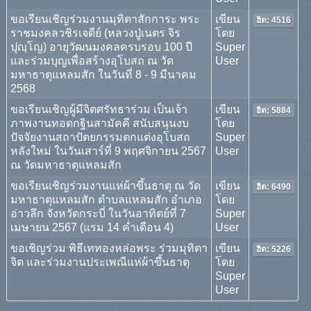
ขอเรียนเชิญร่วมงานมุทิตาสักการะ พระ
เขียน
ฮิต: 4516
ราชมงคลวชิรเจดีย์ (หลวงปู่เนตร จิร
โดย
ปุญฺโญ) อายุวัฒนมงคลครบรอบ 100 ปี
Super
และร่วมบุญเพื่อสร้างอุโบสถ ณ วัด
User
มหาธาตุแหลมสัก ในวันที่ 8 - 9 มีนาคม
2568
ขอเรียนเชิญผู้มีจิตศรัทธาร่วม เป็นเจ้า
เขียน
ฮิต: 5884
ภาพงานทอดกฐินสามัคคี สนับสนุนงบ
โดย
ปัจจัยงานสถาปัตยกรรมตกแต่งอุโบสถ
Super
หลังใหม่ ในวันเสาร์ที่ 9 พฤศจิกายน 2567
User
ณ วัดมหาธาตุแหลมสัก
ขอเรียนเชิญร่วมงานแห่ผ้าขึ้นธาตุ ณ วัด
เขียน
ฮิต: 6490
มหาธาตุแหลมสัก ตำบลแหลมสัก อำเภอ
โดย
อ่าวลึก จังหวัดกระบี่ ในวันอาทิตย์ที่ 7
Super
เมษายน 2567 (แรม 14 ค่ำเดือน 4)
User
ขอเชิญร่วม พิธีเททองหล่อพระ ร่วมมุทิตา
เขียน
ฮิต: 5226
จิต และร่วมงานประเพณีแห่ผ้าขึ้นธาตุ
โดย
Super
User